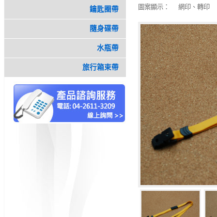
圖案顯示：
網印、轉印
鑰匙圈帶
隨身碟帶
水瓶帶
旅行箱束帶