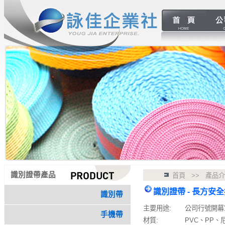
識別證帶產品
首頁 >> 產品
識別證帶 - 長方安
識別帶
主要用途:
公司行號開幕
手機帶
材質:
PVC、PP